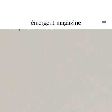
Christian Lagata at Centro de Creación
Contemporánea de Andalucía C3A