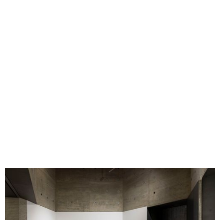
las formas que buscan el cristal
Ciego camina
Una oscura euforia
Verde Chroma